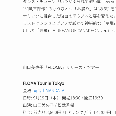
ダンス・チューン「いつかゆられて遠い国 new ver
“和風三部作” のもうひとつ「お祭り」は”妖気”
ナミックに融合した独自のテクノへと姿を変えた
ラストはシンセとピアノが厳かで神秘的な「夢飛行 new
用した「夢飛行 A DREAM OF CANADEON v
山口美央子『FLOMA』リリース・ツアー
FLOMA Tour in Tokyo
会場:
南青山MANDALA
日時: 9月19日（木） 開場18:30 / 開演19:30
出演: 山口美央子 / 松武秀樹
料金: 前売り 3,800円 +1ドリンク / 当日 4,300円