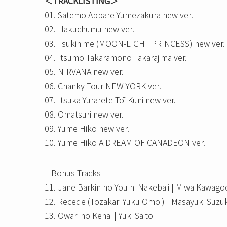
＜TRACKLISTING＞
01. Satemo Appare Yumezakura new ver.
02. Hakuchumu new ver.
03. Tsukihime (MOON-LIGHT PRINCESS) new ver.
04. Itsumo Takaramono Takarajima ver.
05. NIRVANA new ver.
06. Chanky Tour NEW YORK ver.
07. Itsuka Yurarete Tōi Kuni new ver.
08. Omatsuri new ver.
09. Yume Hiko new ver.
10. Yume Hiko A DREAM OF CANADEON ver.
– Bonus Tracks
11. Jane Barkin no You ni Nakebaii | Miwa Kawago
12. Recede (Tōzakari Yuku Omoi) | Masayuki Suzuk
13. Owari no Kehai | Yuki Saito