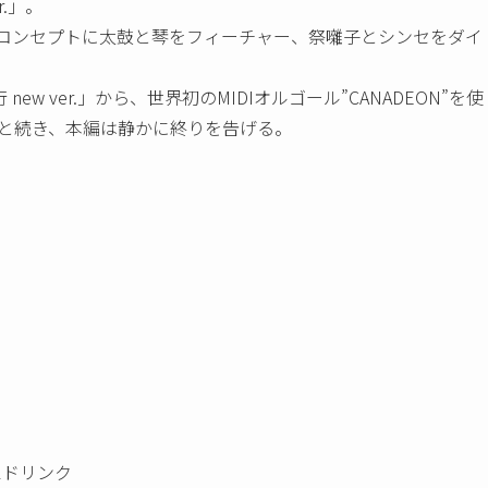
.」。
 をコンセプトに太鼓と琴をフィーチャー、祭囃子とシンセをダイ
。
 ver.」から、世界初のMIDIオルゴール”CANADEON”を使
er.」へと続き、本編は静かに終りを告げる。
 +1ドリンク