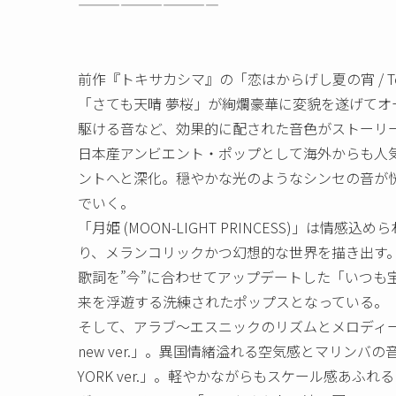
——————————
前作『トキサカシマ』の「恋はからげし夏の宵 / To
「さても天晴 夢桜」が絢爛豪華に変貌を遂げて
駆ける音など、効果的に配された音色がストーリ
日本産アンビエント・ポップとして海外からも人
ントへと深化。穏やかな光のようなシンセの音が
でいく。
「月姫 (MOON-LIGHT PRINCESS)」は
り、メランコリックかつ幻想的な世界を描き出す
歌詞を”今”に合わせてアップデートした「いつも宝
来を浮遊する洗練されたポップスとなっている。
そして、アラブ～エスニックのリズムとメロディー
new ver.」。異国情緒溢れる空気感とマリンバ
YORK ver.」。軽やかながらもスケール感あ