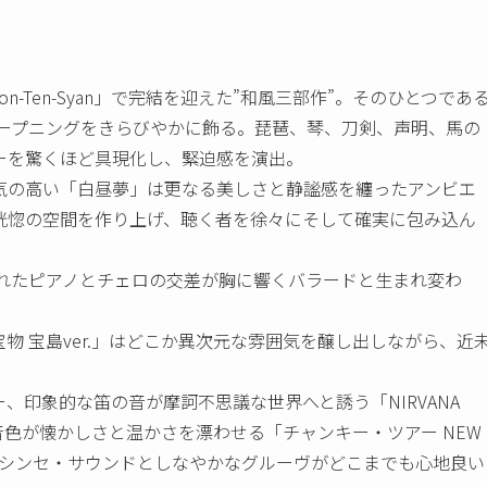
n-Ten-Syan」で完結を迎えた”和風三部作”。そのひとつであ
オープニングをきらびやかに飾る。琵琶、琴、刀剣、声明、馬の
ーを驚くほど具現化し、緊迫感を演出。
気の高い「白昼夢」は更なる美しさと静謐感を纏ったアンビエ
恍惚の空間を作り上げ、聴く者を徐々にそして確実に包み込ん
情感込められたピアノとチェロの交差が胸に響くバラードと生まれ変わ
。
物 宝島ver.」はどこか異次元な雰囲気を醸し出しながら、近
、印象的な笛の音が摩訶不思議な世界へと誘う「NIRVANA
の音色が懐かしさと温かさを漂わせる「チャンキー・ツアー NEW
ふれるシンセ・サウンドとしなやかなグルーヴがどこまでも心地良い