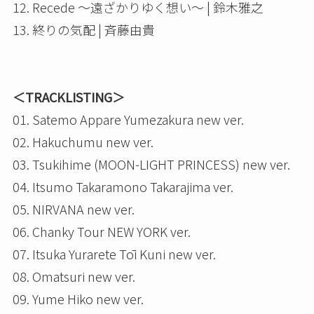
12. Recede ～遠ざかりゆく想い～ | 鈴木雅之
13. 終りの気配 | 斉藤由貴
＜TRACKLISTING＞
01. Satemo Appare Yumezakura new ver.
02. Hakuchumu new ver.
03. Tsukihime (MOON-LIGHT PRINCESS) new ver.
04. Itsumo Takaramono Takarajima ver.
05. NIRVANA new ver.
06. Chanky Tour NEW YORK ver.
07. Itsuka Yurarete Tōi Kuni new ver.
08. Omatsuri new ver.
09. Yume Hiko new ver.