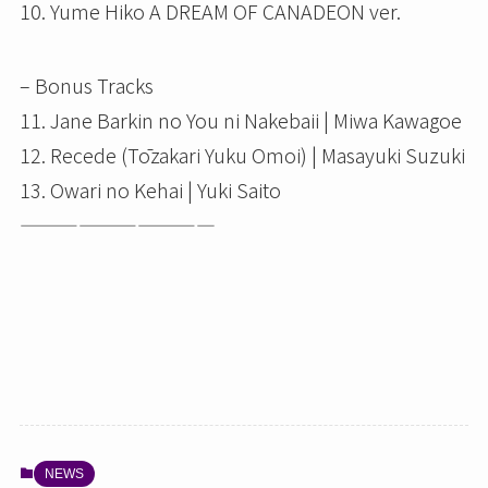
10. Yume Hiko A DREAM OF CANADEON ver.
– Bonus Tracks
11. Jane Barkin no You ni Nakebaii | Miwa Kawagoe
12. Recede (Tōzakari Yuku Omoi) | Masayuki Suzuki
13. Owari no Kehai | Yuki Saito
——————————
NEWS