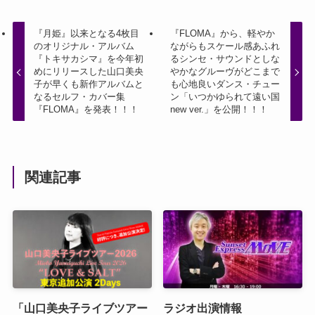
『月姫』以来となる4枚目
『FLOMA』から、軽やか
のオリジナル・アルバム
ながらもスケール感あふれ
『トキサカシマ』を今年初
るシンセ・サウンドとしな
めにリリースした山口美央
やかなグルーヴがどこまで
子が早くも新作アルバムと
も心地良いダンス・チュー
なるセルフ・カバー集
ン「いつかゆられて遠い国
『FLOMA』を発表！！！
new ver.」を公開！！！
関連記事
「山口美央子ライブツアー
ラジオ出演情報