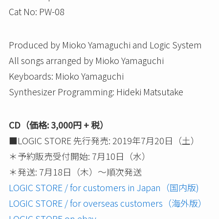
Cat No: PW-08
Produced by Mioko Yamaguchi and Logic System
All songs arranged by Mioko Yamaguchi
Keyboards: Mioko Yamaguchi
Synthesizer Programming: Hideki Matsutake
CD（価格: 3,000円 + 税）
■LOGIC STORE 先行発売: 2019年7月20日（土）
＊予約販売受付開始: 7月10日（水）
＊発送: 7月18日（木）～順次発送
LOGIC STORE / for customers in Japan（国内版)
LOGIC STORE / for overseas customers（海外版）
LOGIC STORE on ebay