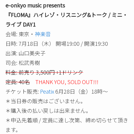
e-onkyo music presents
『FLOMA』ハイレゾ・リスニング&トーク / ミニ・
ライブ DAY1
会場: 東京・
神楽音
日時: 7月18日（木） 開場19:00 / 開演19:30
出演: 山口美央子
司会: 松武秀樹
料金: 前売り 3,500円 +1ドリンク
定員: 40名
THANK YOU, SOLD OUT!!!
チケット販売:
Peatix
6月28日（金）18時～
＊当日券の販売はございません。
＊購入後の払い戻しは出来ません。
＊申込先着順 / 定員に達し次第、締め切らせて頂き
ます。