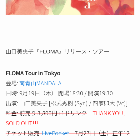
山口美央子『FLOMA』リリース・ツアー
FLOMA Tour in Tokyo
会場:
南青山MANDALA
日時: 9月19日（木） 開場18:30 / 開演19:30
出演: 山口美央子 [松武秀樹 (Syn) / 四家卯大 (Vc)]
料金: 前売り 3,800円 +1ドリンク
THANK YOU,
SOLD OUT!!!
チケット販売:
LivePocket
7月27日（土）正午12