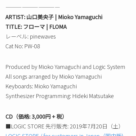
——————————
ARTIST: 山口美央子 | Mioko Yamaguchi
TITLE: フローマ | FLOMA
レーベル: pinewaves
Cat No: PW-08
Produced by Mioko Yamaguchi and Logic System
All songs arranged by Mioko Yamaguchi
Keyboards: Mioko Yamaguchi
Synthesizer Programming: Hideki Matsutake
CD（価格: 3,000円 + 税）
■LOGIC STORE 先行販売: 2019年7月20日（土）
LOGIC STORE / for customers in Japan（国内版)