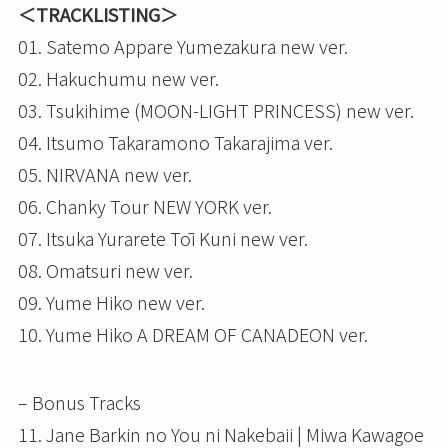
＜TRACKLISTING＞
01. Satemo Appare Yumezakura new ver.
02. Hakuchumu new ver.
03. Tsukihime (MOON-LIGHT PRINCESS) new ver.
04. Itsumo Takaramono Takarajima ver.
05. NIRVANA new ver.
06. Chanky Tour NEW YORK ver.
07. Itsuka Yurarete Tōi Kuni new ver.
08. Omatsuri new ver.
09. Yume Hiko new ver.
10. Yume Hiko A DREAM OF CANADEON ver.
– Bonus Tracks
11. Jane Barkin no You ni Nakebaii | Miwa Kawagoe