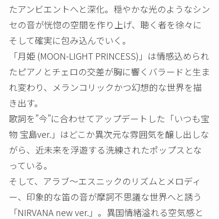
たアンビエントへと深化。穏やかな光のようなシン
セの音が恍惚の空間を作り上げ、聴く者を徐々に
そして確実に包み込んでいく。
「月姫 (MOON-LIGHT PRINCESS)」は情感込められ
たピアノとチェロの交差が胸に響くバラードと生ま
れ変わり、メランコリックかつ幻想的な世界を描
き出す。
歌詞を”今”に合わせてアップデートした「いつも宝
物 宝島ver.」はどこか異次元な雰囲気を醸し出しな
がら、近未来を浮遊する洗練されたポップスとな
っている。
そして、アラブ～エスニックのリズムとメロディ
ー、印象的な笛の音が摩訶不思議な世界へと誘う
「NIRVANA new ver.」。異国情緒溢れる空気感と