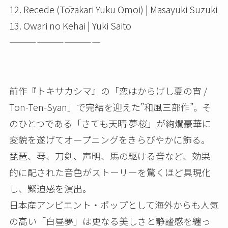
12. Recede (Tōzakari Yuku Omoi) | Masayuki Suzuki
13. Owari no Kehai | Yuki Saito
——————————
前作『トキサカシマ』の「恋はからげし夏の宵 /
Ton-Ten-Syan」で完結を迎えた”和風三部作”。そ
のひとつである「さても天晴 夢桜」が絢爛豪華に
変貌を遂げてオープニングをきらびやかに飾る。
琵琶、琴、刀剣、声明、馬の駆ける音など、効果
的に配された音色がストーリーを驚くほど具現化
し、緊迫感を演出。
日本産アンビエント・ポップとして海外からも人気
の高い「白昼夢」は更なる美しさと静謐感を纏っ