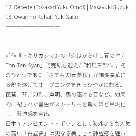
12. Recede (Tōzakari Yuku Omoi) | Masayuki Suzuki
13. Owari no Kehai | Yuki Saito
——————————
前作『トキサカシマ』の「恋はからげし夏の宵 /
Ton-Ten-Syan」で完結を迎えた”和風三部作”。そ
のひとつである「さても天晴 夢桜」が絢爛豪華に
変貌を遂げてオープニングをきらびやかに飾る。
琵琶、琴、刀剣、声明、馬の駆ける音など、効果
的に配された音色がストーリーを驚くほど具現化
し、緊迫感を演出。
日本産アンビエント・ポップとして海外からも人気
の高い「白昼夢」は更なる美しさと静謐感を纏っ