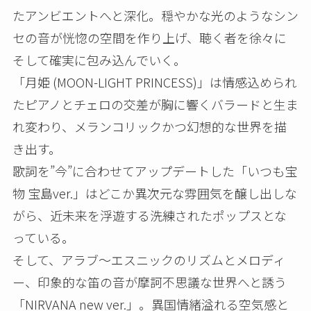
たアンビエントへと深化。穏やかな光のようなシン
セの音が恍惚の空間を作り上げ、聴く者を徐々に
そして確実に包み込んでいく。
「月姫 (MOON-LIGHT PRINCESS)」は情感込められ
たピアノとチェロの交差が胸に響くバラードと生ま
れ変わり、メランコリックかつ幻想的な世界を描
き出す。
歌詞を”今”に合わせてアップデートした「いつも宝
物 宝島ver.」はどこか異次元な雰囲気を醸し出しな
がら、近未来を浮遊する洗練されたポップスとな
っている。
そして、アラブ～エスニックのリズムとメロディ
ー、印象的な笛の音が摩訶不思議な世界へと誘う
「NIRVANA new ver.」。異国情緒溢れる空気感と