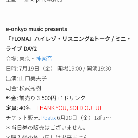
e-onkyo music presents
『FLOMA』ハイレゾ・リスニング&トーク / ミニ・
ライブ DAY2
会場: 東京・
神楽音
日時: 7月19日（金） 開場19:00 / 開演19:30
出演: 山口美央子
司会: 松武秀樹
料金: 前売り 3,500円 +1ドリンク
定員: 40名
THANK YOU, SOLD OUT!!!
チケット販売:
Peatix
6月28日（金）18時～
＊当日券の販売はございません。
＊購入後の払い戻しは出来ません。