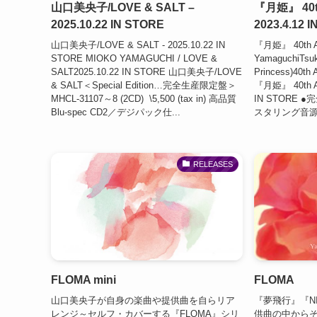
山口美央子/LOVE & SALT –
『月姫』 40th 
2025.10.22 IN STORE
2023.4.12 
山口美央子/LOVE & SALT - 2025.10.22 IN
『月姫』 40th Ann
STORE MIOKO YAMAGUCHI / LOVE &
YamaguchiTsuk
SALT2025.10.22 IN STORE 山口美央子/LOVE
Princess)40th
& SALT＜Special Edition…完全生産限定盤＞
『月姫』 40th Ann
MHCL-31107～8 (2CD) \5,500 (tax in) 高品質
IN STORE 
Blu-spec CD2／デジパック仕...
スタリング音源
RELEASES
FLOMA mini
FLOMA
山口美央子が自身の楽曲や提供曲を自らリア
『夢飛行』『N
レンジ～セルフ・カバーする『FLOMA』シリ
供曲の中からそ