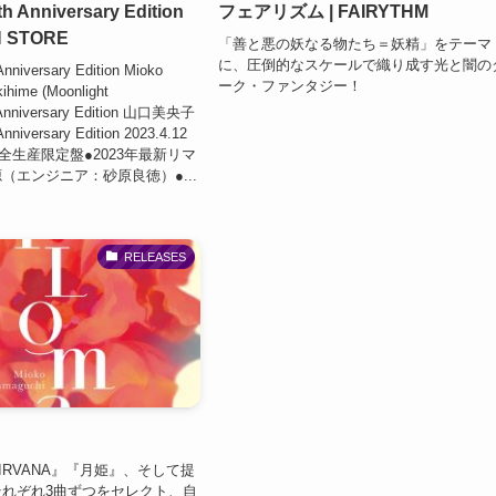
Anniversary Edition
フェアリズム | FAIRYTHM
IN STORE
「善と悪の妖なる物たち＝妖精」をテーマ
に、圧倒的なスケールで織り成す光と闇の
iversary Edition Mioko
ーク・ファンタジー！
ihime (Moonlight
 Anniversary Edition 山口美央子
iversary Edition 2023.4.12
●完全生産限定盤●2023年最新リマ
（エンジニア：砂原良徳）●...
RELEASES
IRVANA』『月姫』、そして提
れぞれ3曲ずつをセレクト、自