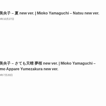
子 – 夏 new ver. | Mioko Yamaguchi – Natsu new ver.
20年10月27日
央子 – さても天晴 夢桜 new ver. | Mioko Yamaguchi –
mo Appare Yumezakura new ver.
19年7月20日